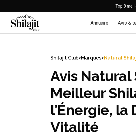
Top 8 meill
-50% offert 🎁
Annuaire
Avis & t
Shilajit Club
>
Marques
>
Natural Shilaj
Avis Natural 
Meilleur Shil
l’Énergie, la 
Vitalité