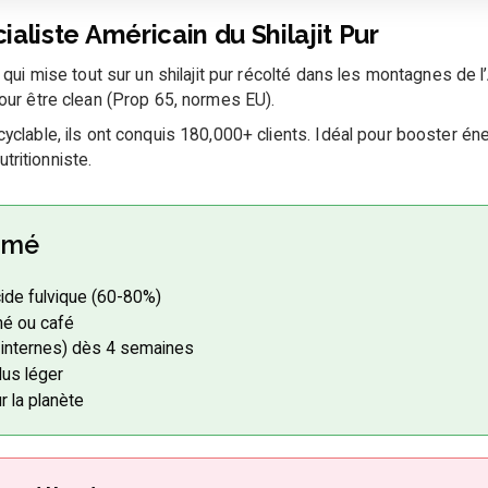
cialiste Américain du Shilajit Pur
 qui mise tout sur un shilajit pur récolté dans les montagnes de l’
pour être clean (Prop 65, normes EU).
yclable, ils ont conquis 180,000+ clients. Idéal pour booster éne
ritionniste.
imé
cide fulvique (60-80%)
hé ou café
 internes) dès 4 semaines
lus léger
r la planète