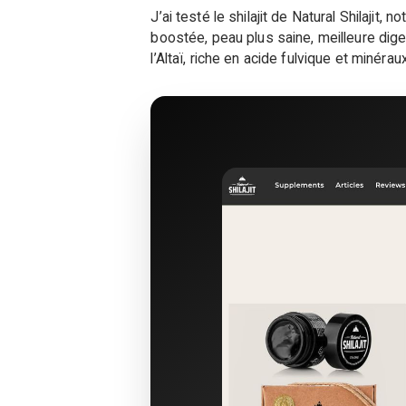
J’ai testé le shilajit de Natural Shilajit,
boostée, peau plus saine, meilleure diges
l’Altaï, riche en acide fulvique et minéra