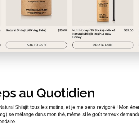
ps au Quotidien
 Natural Shilajit tous les matins, et je me sens revigoré ! Mon é
mg) se mélange dans mon thé, même si le goût terreux demande u
ondaire.