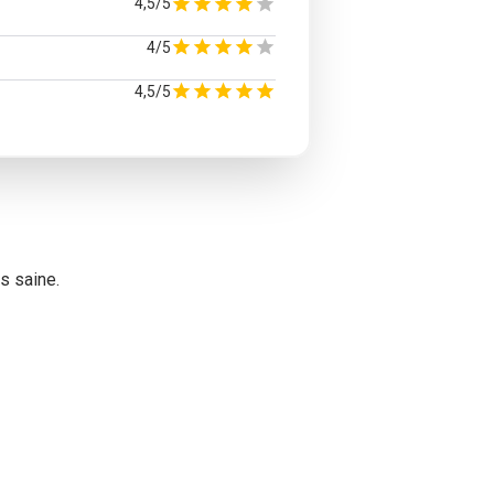
4,5/5
4/5
4,5/5
us saine.