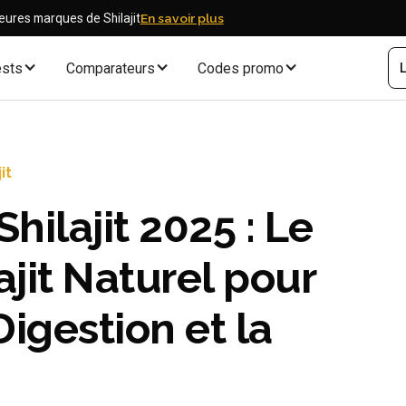
eures marques de Shilajit
En savoir plus
ests
Comparateurs
Codes promo
L
it
Shilajit 2025 : Le
ajit Naturel pour
Digestion et la