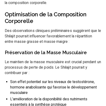
la composition corporelle.
Optimisation de la Composition
Corporelle
Des observations cliniques préliminaires suggèrent que le
Shilajit pourrait influencer favorablement la répartition
entre masse grasse et masse maigre :
Préservation de la Masse Musculaire
Le maintien de la masse musculaire est crucial pendant un
processus de perte de poids. Le Shilajit pourrait y
4,9
contribuer par :
/5
La boutique du mois
Son effet potentiel sur les niveaux de testostérone,
hormone anabolisante qui favorise le développement
Profiter de 15% de réduction sur votre commande
musculaire
pour essayer le shilajit de
Primal Supplements !
L'amélioration de la disponibilité des nutriments
essentiels à la synthèse protéique