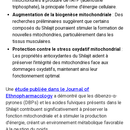
mitochondries à produire de l'ATP (adénosine
triphosphate), la principale forme d'énergie cellulaire.
Augmentation de la biogenèse mitochondriale
: Des
recherches préliminaires suggèrent que certains
composés du Shilajit pourraient stimuler la formation de
nouvelles mitochondries, particulièrement dans les
tissus musculaires.
Protection contre le stress oxydatif mitochondrial
:
Les propriétés antioxydantes du Shilajit aident à
préserver l'intégrité des mitochondries face aux
dommages oxydatifs, maintenant ainsi leur
fonctionnement optimal.
Une
étude publiée dans le Journal of
Ethnopharmacology
a démontré que les dibenzo-α-
pyrones (DBPs) et les acides fulviques présents dans le
Shilajit contribuent significativement à préserver la
fonction mitochondriale et à stimuler la production
d'énergie, créant un environnement métabolique favorable
à la gestion du poids.