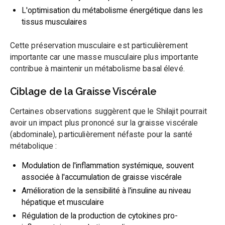
-10%
Avec le code promo :
L'optimisation du métabolisme énergétique dans les
tissus musculaires
LMC10
Cette préservation musculaire est particulièrement
Aller sur le site officiel
importante car une masse musculaire plus importante
contribue à maintenir un métabolisme basal élevé.
Je ne veux pas faire d'économie
Ciblage de la Graisse Viscérale
Certaines observations suggèrent que le Shilajit pourrait
avoir un impact plus prononcé sur la graisse viscérale
(abdominale), particulièrement néfaste pour la santé
métabolique :
Modulation de l'inflammation systémique, souvent
associée à l'accumulation de graisse viscérale
Amélioration de la sensibilité à l'insuline au niveau
hépatique et musculaire
Régulation de la production de cytokines pro-