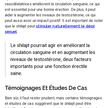
vasodilatatrices améliorent la circulation sanguine, ce qui
est essentiel pour une bonne érection. De plus, il peut
aider à augmenter les niveaux de testostérone, ce qui
peut aussi avoir un impact positif. Il est important de noter
que le shilajit peut
stimuler naturellement le désir
sexuel
.
Le shilajit pourrait agir en améliorant la
circulation sanguine et en augmentant les
niveaux de testostérone, deux facteurs
importants pour une fonction érectile
saine.
4,9
/5
La boutique du mois
Témoignages Et Études De Cas
Profiter de 15% de réduction sur votre commande
pour essayer le shilajit de
Primal Supplements !
Bien sûr, il faut rester prudent, mais certains témoignages
et études de cas suggèrent que le shilajit peut être